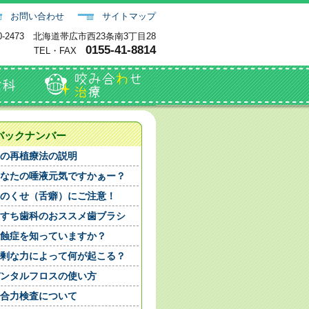
お問い合わせ
サイトマップ
0-2473 北海道帯広市西23条南3丁目28
0155-41-8814
TEL・FAX
バックナンバー
の再植療法の説明
なたの唾液元気ですかぁー？
のくせ（舌癖）にご注意！
すち歯科のおススメ歯ブラシ
蝕症を知っていますか？
剰な力によって何が起こる？
ンタルフロスの使い方
合力検査について