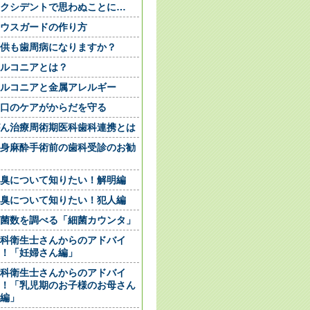
クシデントで思わぬことに…
ウスガードの作り方
供も歯周病になりますか？
ルコニアとは？
ルコニアと金属アレルギー
口のケアがからだを守る
ん治療周術期医科歯科連携とは
身麻酔手術前の歯科受診のお勧
臭について知りたい！解明編
臭について知りたい！犯人編
菌数を調べる「細菌カウンタ」
科衛生士さんからのアドバイ
！「妊婦さん編」
科衛生士さんからのアドバイ
！「乳児期のお子様のお母さん
編」