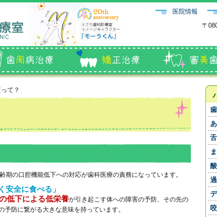
医院情報
〒08
査って？
歯
あ
舌
ま
酸
齢期の口腔機能低下への対応が歯科医療の責務になっています。
過
く安全に食べる」
デ
の低下による低栄養
が引き起こす体への障害の予防、その先の
咬
の予防に繋がる大きな意味を持っています。