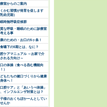
療室からのご案内
くかむ習慣が発育を促します
乳幼児期）
眠時無呼吸症候群
質な呼吸・睡眠のために診療室
考える事
康のための・お口の5ヶ条！
食嚥下の5期とは、なに？
腔ケアマニュアル ～お家で介
される方向け～
口の体操（食べる呑む機能向
！）
どもたちの健口づくりから健康
身体へ！
口腔ケア」と「あいうべ体操」
、インフルエンザ対策とは？
子様のおくちぽかーんとしてい
せんか