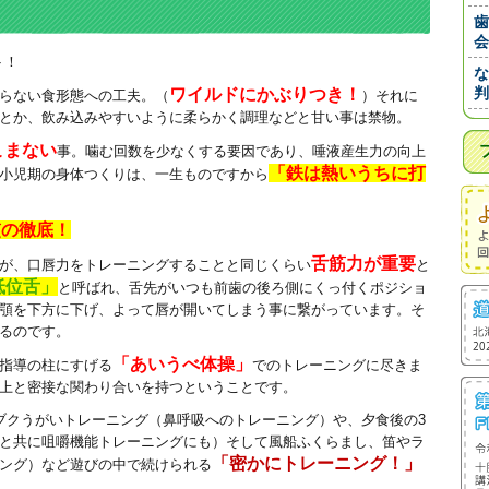
歯
会
ト！
な
判
ワイルドにかぶりつき！
らない食形態への工夫。（
）それに
とか、飲み込みやすいように柔らかく調理などと甘い事は禁物。
こまない
事。噛む回数を少なくする要因であり、唾液産生力の向上
「鉄は熱いうちに打
小児期の身体つくりは、一生ものですから
慣の徹底！
舌筋力が重要
が、口唇力をトレーニングすることと同じくらい
と
低位舌」
と呼ばれ、舌先がいつも前歯の後ろ側にくっ付くポジショ
顎を下方に下げ、よって唇が開いてしまう事に繋がっています。そ
るのです。
「あいうべ体操」
指導の柱にすげる
でのトレーニングに尽きま
上と密接な関わり合いを持つということです。
ブクうがいトレーニング（鼻呼吸へのトレーニング）や、夕食後の3
と共に咀嚼機能トレーニングにも）そして風船ふくらまし、笛やラ
「密かにトレーニング！」
ング）など遊びの中で続けられる