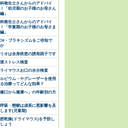
科衛生士さんからのアドバイ
！「幼児期のお子様のお母さん
編」
科衛生士さんからのアドバイ
！「学童期のお子様のお母さま
編」
CH・ブラキシズムをご存知で
か
リオは全身疾患の誘発因子です
液ストレス検査
ライマウスお口の水分検査
ルビウム・ヤグレーザーを使用
る治療ってどんな効果？
健口から健康へ」の年齢別の方
呼吸・態癖は成長に悪影響を及
します(児童期)
腔乾燥(ドライマウス)を予防し
しょう