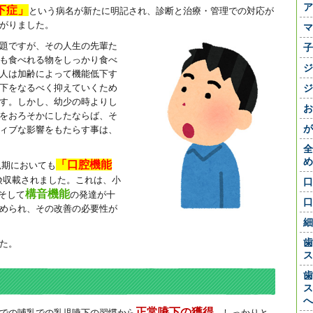
ア
下症」
という病名が新たに明記され、診断と治療・管理での対応が
がりました。
マ
題ですが、その人生の先輩た
子
も食べれる物をしっかり食べ
ジ
人は加齢によって機能低下す
下をなるべく抑えていくため
ジ
す。しかし、幼少の時よりし
お
をおろそかにしたならば、そ
が
ィブな影響をもたらす事は、
全
め
「口腔機能
児期においても
険収載されました。これは、小
口
構音機能
そして
の発達が十
口
められ、その改善の必要性が
細
歯
た。
ス
歯
ス
へ
正常嚥下の獲得
での哺乳での乳児嚥下の習慣から
。しっかりと