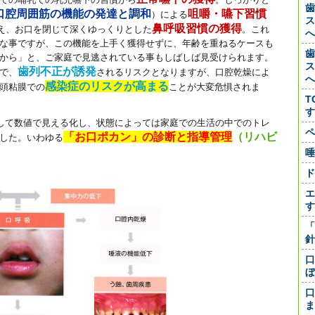
歯
口腔周囲筋の機能の発達と調和
咀嚼・嚥下習慣
）による
ス
鼻呼吸習慣の獲得
え、お口を閉じて深くゆっくりとした
。これ
へ
な事ですが、この機能を上手く獲得せずに、年齢を重ねるケースも
歯
から」と、ご家庭で見逃されている事もしばしば見受けられます。
ス
歯列不正が誘発
で、
されるリスクとなりますが、口腔乾燥によ
へ
感染症のリスクが高まる
頭粘膜での
ことが大変危惧されま
T
す
して数値で見える化し、状態によっては家庭での生活の中でのトレ
ペ
「お口ポカン」の診断と指導管理
（リハビ
した。いわゆる
唾
ド
エ
す
「
針
口
ぼ
口
ま