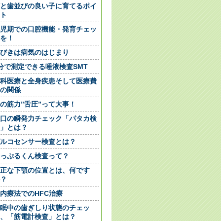
と歯並びの良い子に育てるポイ
ト
児期での口腔機能・発育チェッ
を！
びきは病気のはじまり
分で測定できる唾液検査SMT
科医療と全身疾患そして医療費
の関係
の筋力”舌圧”って大事！
口の瞬発力チェック「パタカ検
」とは？
ルコセンサー検査とは？
っぷるくん検査って？
正な下顎の位置とは、何です
？
内療法でのHFC治療
眠中の歯ぎしり状態のチェッ
、「筋電計検査」とは？