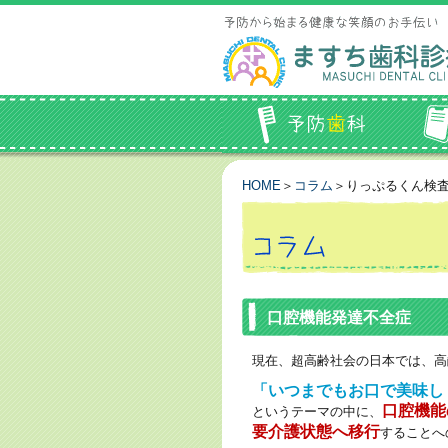
HOME
＞
コラム
＞りっぷるくん検
口腔機能発達不全症
現在、超高齢社会の日本では、高
「いつまでもお口で美味し
口腔機能
というテーマの中に、
要介護状態へ移行
することへ