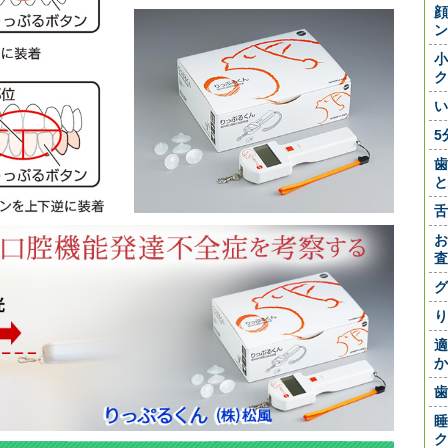
顔
ン
小
ク
い
5
歯
と
舌
お
査
グ
り
適
か
歯
睡
ク