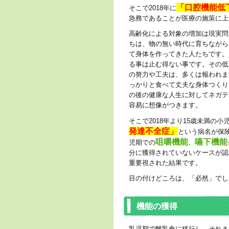
「口腔機能低
そこで2018年に
急務であることが医療の施策に上
高齢化による対象の増加は現実問
ちは、物の無い時代に育ちながら
て身体を作ってきた人たちです。
る事は止む得ない事です。その低
の努力や工夫は、多くは報われま
っかりと食べて丈夫な身体つくり
の後の健康な人生に対してネガテ
容易に想像がつきます。
そこで2018年より15歳未満の小
発達不全症」
という病名が保
咀嚼機能
嚥下機能
児期での
、
分に獲得されていないケースが認
重要視された結果です。
目の付けどころは、「必然」でし
機能の獲得
乳児期で離乳食に移行し、それま