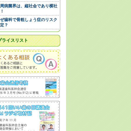
周病菌界は、縦社会であり横社
！
ぜ歯科で骨粗しょう症のリスク
定？
プライスリスト