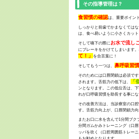
その指導管理は？
食習慣の確認
は、重要ポイン
しっかりと前歯でかまなくてはな
は、食べ易いように小さくカット
お水で流し
そして嚥下の際に
にブレーキをかけてしまいます。
て！」
を合言葉に！
鼻呼吸習
そしてもう一つは、
そのためには口唇閉鎖は必須です
「
されます。舌筋力の低下は、
ンとなります。この低位舌は、下
れが口呼吸習慣を助長する事にな
その改善方法は、当診療室の口腔
す。舌筋力向上が、口唇閉鎖力向
またお口に水を含んで1分間ブク
分間ガムかみトレーニング（口唇
ッパを吹く（口腔周囲筋トレーニ
もお勧めとなります。