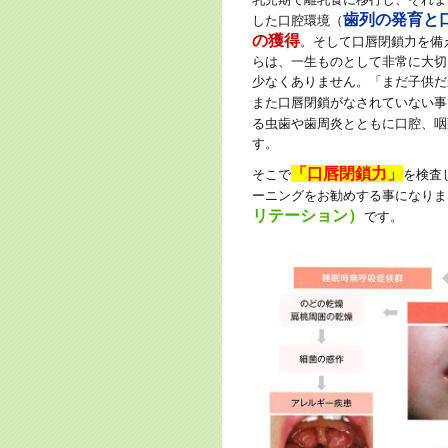
歯列の発育と
した口腔環境（
の獲得
。そして口唇閉鎖力を備
らは、一生ものとして非常に大切
少なくありません。「まだ子供だ
また口唇閉鎖がなされていない事
る虫歯や歯周炎とともに口腔、咽
す。
「口唇閉鎖力」
そこで
を検査
ーニングをお勧めする事になりま
リテーション）
です。