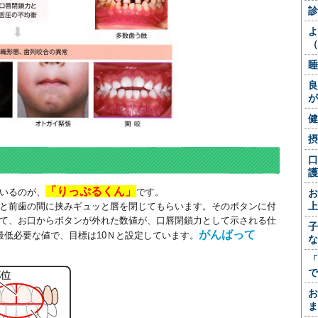
診
よ
（
睡
良
が
健
摂
口
護
「りっぷるくん」
いるのが、
です。
お
上
と前歯の間に挟みギュッと唇を閉じてもらいます。そのボタンに付
て、お口からボタンが外れた数値が、口唇閉鎖力として示される仕
子
がんばって
最低必要な値で、目標は10Ｎと設定しています。
な
「
で
お
ま