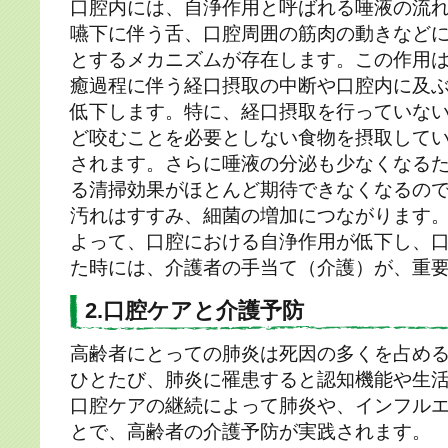
口腔内には、自浄作用と呼ばれる唾液の流
嚥下に伴う舌、口腔周囲の筋肉の動きなど
とするメカニズムが存在します。この作用
癒過程に伴う経口摂取の中断や口腔内に及
低下します。特に、経口摂取を行っていない方
ど咬むことを必要としない食物を摂取して
されます。さらに唾液の分泌も少なくなる
る清掃効果がほとんど期待できなくなるの
汚れはすすみ、細菌の増加につながります
よって、口腔における自浄作用が低下し、
た時には、介護者の手当て（介護）が、重
2.口腔ケアと介護予防
高齢者にとっての肺炎は死因の多くを占め
ひとたび、肺炎に罹患すると認知機能や生
口腔ケアの継続によって肺炎や、インフル
とで、高齢者の介護予防が実践されます。