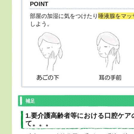
POINT
部屋の加湿に気をつけたり
唾液腺をマッ
しよう。
補足
1.要介護高齢者等における口腔ケア
て。。。