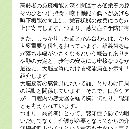
高齢者の免疫機能と深く関連する低栄養の
そのひとつに摂食・嚥下機能の低下があげ
嚥下機能の向上は、栄養状態の改善につな
上に寄与します。つまり、感染症の予防に
また、しっかりした歯とかみ合わせは、か
大変重要な役割を担っています。総義歯を
が落ち歩幅が小さくなるという報告もあり
や顎の安定と、歩行の安定には密接なつな
最後に、大脳皮質における機能局在を示す
紹介します。
大脳皮質の感覚野において顔、とりわけ口
の活動と関係しています。そこで、口腔ケ
が、口腔内の感覚器を経て脳に伝わり、認
とも考えられています。
つまり、高齢者にとって、認知症予防での
いだけでなく、介護が必要となってからの
知機能低下の予防という意義も大きいと言